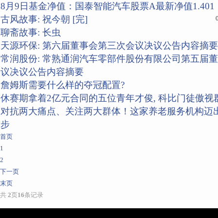
8月9日基金净值：国泰智能汽车股票A最新净值1.401，
古风故事: 祝今朝 [完]
聊斋故事: 长虫
天源环保: 第六届董事会第三次会议决议公告内容摘要
常润股份: 常熟通润汽车零部件股份有限公司第五届
议决议公告内容摘要
詹姆斯需要什么样的夺冠配置?
休赛期拿着2亿元合同的五位青年才俊, 科比门徒傲视
对抗两大痛点、关注两大群体！这家养老服务机构迈
步
首页
1
2
下一页
末页
共
2
页
16
条记录