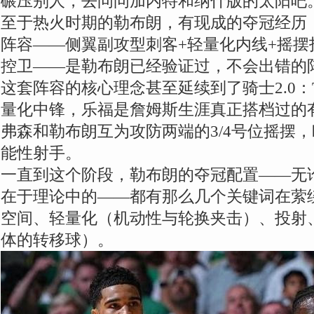
碾压别人，去问问加内特和纳什版的太阳吧
至于热火时期的勒布朗，有现成的夺冠经历
阵容——侧翼副攻型刺客+轻量化内线+摇摆
控卫——是勒布朗已经验证过，不会出错的
这套阵容的核心理念甚至延续到了骑士2.0：
量化中锋，乐福是詹姆斯生涯真正搭档过的
弗森和勒布朗互为攻防两端的3/4号位摇摆，
能性射手。
一直到这个阶段，勒布朗的夺冠配置——无
在于理论中的——都有那么几个关键词在萦
空间、轻量化（机动性与轮换夹击）、投射
体的转移球）。