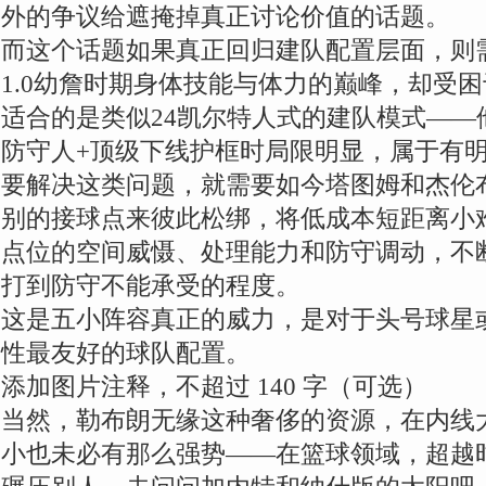
外的争议给遮掩掉真正讨论价值的话题。
而这个话题如果真正回归建队配置层面，则
1.0幼詹时期身体技能与体力的巅峰，却受
适合的是类似24凯尔特人式的建队模式——
防守人+顶级下线护框时局限明显，属于有
要解决这类问题，就需要如今塔图姆和杰伦
别的接球点来彼此松绑，将低成本短距离小
点位的空间威慑、处理能力和防守调动，不
打到防守不能承受的程度。
这是五小阵容真正的威力，是对于头号球星
性最友好的球队配置。
添加图片注释，不超过 140 字（可选）
当然，勒布朗无缘这种奢侈的资源，在内线
小也未必有那么强势——在篮球领域，超越