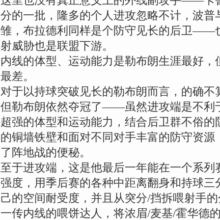
这里也没有真正意义上的外线副攻手——卡
分的一批，隆多的个人进攻忽略不计，波普
雏，布拉德利同样是个防守见长的后卫——
射威胁也是联盟下游。
内线的体型、运动能力是勒布朗生涯最好，但
最差。
对于以持球突破见长的勒布朗而言，的确不
但勒布朗依然夺冠了——虽然进攻端是不利
超强的体型和运动能力，结合后卫群不俗的
的铜墙铁壁和面对不同对手丰富的防守资源
了阵地战的便秘。
至于进攻端，这是他最后一年能在一个系列
强度，用季后赛的各种中距离翻身和持球三
己的空间耐受度，并且从突分/挡拆喂射手
一传内线的喂饼达人，将浓眉/麦基/霍华德