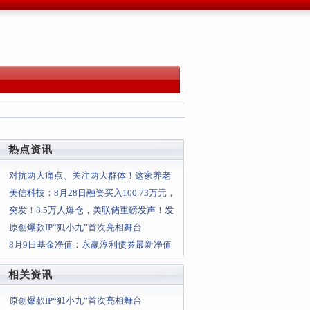
热点资讯
对抗两大痛点、关注两大群体！这家养老
服务机构迈出万里长征第一步
美信科技：8月28日融资买入100.73万元，
融资融券余额397
突发！8.5万人爆仓，美联储重磅发声！发
生了什么？
原创爆款IP“狐小九”首次亮相舞台
8月9日基金净值：永赢淳利债券最新净值
1.1245，跌0.05%
相关资讯
原创爆款IP“狐小九”首次亮相舞台