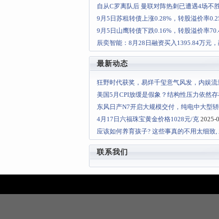
自从C罗离队后 曼联对阵热刺已遭遇4场不
9月5日苏租转债上涨0.28%，转股溢价率0.2
9月5日山鹰转债下跌0.16%，转股溢价率70.
辰奕智能：8月28日融资买入1395.84万元，
最新动态
狂野时代获奖，易烊千玺意气风发，内娱流量
美国5月CPI放缓是假象？结构性压力依然
东风日产N7开启大规模交付，纯电中大型
4月17日六福珠宝黄金价格1028元/克
2025-0
应该如何养育孩子? 这些事真的不用太细致,
联系我们