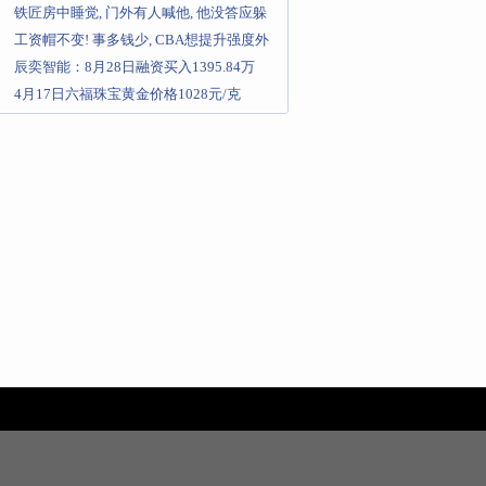
铁匠房中睡觉, 门外有人喊他, 他没答应躲
过一劫
工资帽不变! 事多钱少, CBA想提升强度外
援得重视起来才行
辰奕智能：8月28日融资买入1395.84万
元，融资融券余额42
4月17日六福珠宝黄金价格1028元/克