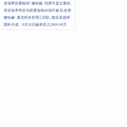
论数字金融发展前景
首场季前赛输球! 滕哈赫: 结果不是次要的,
我们应该表现更好
安切洛蒂率皇马联赛连续40场不败 队史第
1人！
滕哈赫: 麦克托米奈周三归队, 随后其他球
员将逐渐回归
国科天成：8月28日融资买入2899.69万
元，融资融券余额50