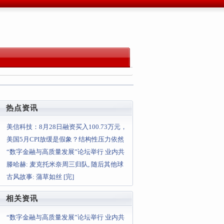
热点资讯
美信科技：8月28日融资买入100.73万元，
融资融券余额397
美国5月CPI放缓是假象？结构性压力依然
存在，美联储今夏或持观望
“数字金融与高质量发展”论坛举行 业内共
论数字金融发展前景
滕哈赫: 麦克托米奈周三归队, 随后其他球
员将逐渐回归
古风故事: 蒲草如丝 [完]
相关资讯
“数字金融与高质量发展”论坛举行 业内共