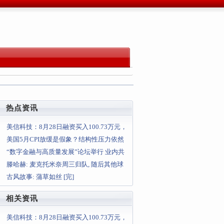
热点资讯
美信科技：8月28日融资买入100.73万元，
融资融券余额397
美国5月CPI放缓是假象？结构性压力依然
存在，美联储今夏或持观望
“数字金融与高质量发展”论坛举行 业内共
论数字金融发展前景
滕哈赫: 麦克托米奈周三归队, 随后其他球
员将逐渐回归
古风故事: 蒲草如丝 [完]
相关资讯
美信科技：8月28日融资买入100.73万元，