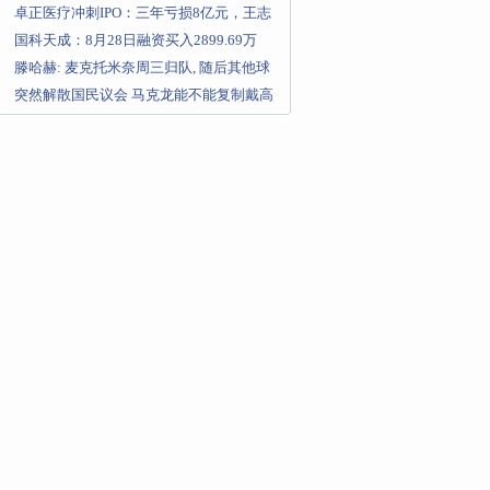
融资融券余额397
卓正医疗冲刺IPO：三年亏损8亿元，王志
远为控股股东
国科天成：8月28日融资买入2899.69万
元，融资融券余额50
滕哈赫: 麦克托米奈周三归队, 随后其他球
员将逐渐回归
突然解散国民议会 马克龙能不能复制戴高
乐的胜利？